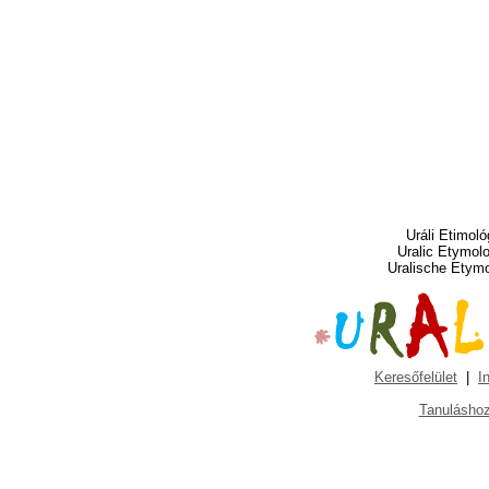
Uráli Etimoló
Uralic Etymol
Uralische Etym
Keresőfelület
|
I
Tanuláshoz