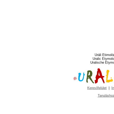
Uráli Etimoló
Uralic Etymol
Uralische Etym
Keresőfelület
|
I
Tanuláshoz