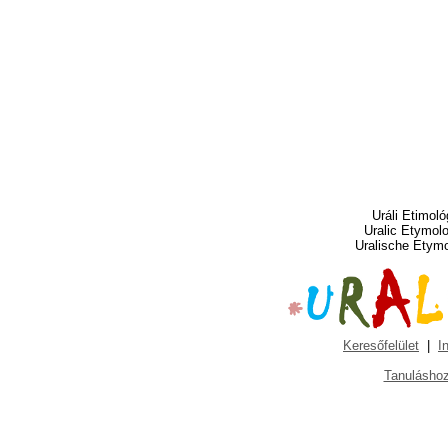
Uráli Etimoló
Uralic Etymol
Uralische Etym
Keresőfelület
|
I
Tanuláshoz