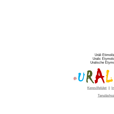
Uráli Etimoló
Uralic Etymol
Uralische Etym
Keresőfelület
|
I
Tanuláshoz