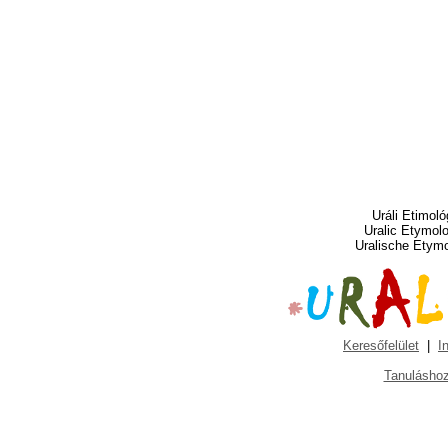
Uráli Etimoló
Uralic Etymol
Uralische Etym
Keresőfelület
|
I
Tanuláshoz