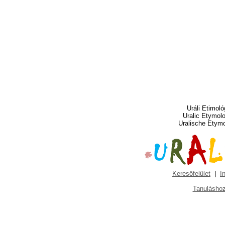
Uráli Etimoló
Uralic Etymol
Uralische Etym
Keresőfelület
|
I
Tanuláshoz