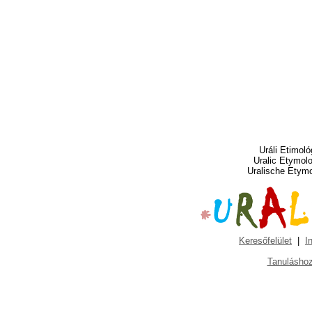
Uráli Etimoló
Uralic Etymol
Uralische Etym
Keresőfelület
|
I
Tanuláshoz