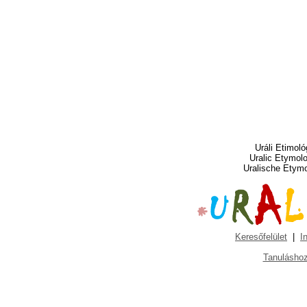
Uráli Etimoló
Uralic Etymol
Uralische Etym
Keresőfelület
|
I
Tanuláshoz