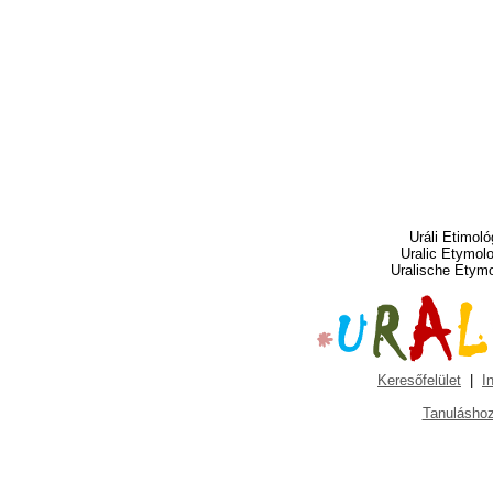
Uráli Etimoló
Uralic Etymol
Uralische Etym
Keresőfelület
|
I
Tanuláshoz