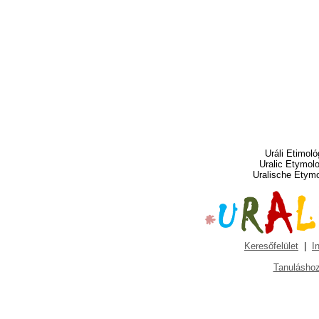
Uráli Etimoló
Uralic Etymol
Uralische Etym
Keresőfelület
|
I
Tanuláshoz