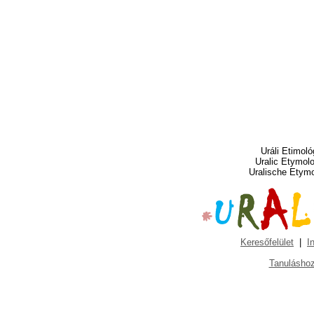
Uráli Etimoló
Uralic Etymol
Uralische Etym
Keresőfelület
|
I
Tanuláshoz