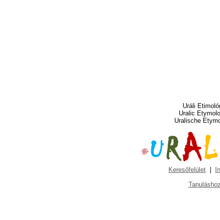
Uráli Etimoló
Uralic Etymol
Uralische Etym
Keresőfelület
|
I
Tanuláshoz