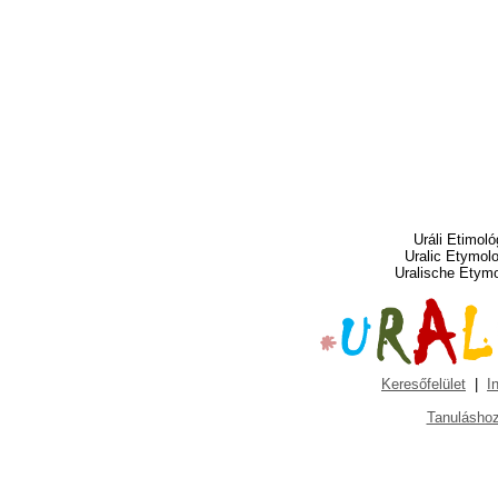
Uráli Etimoló
Uralic Etymol
Uralische Etym
Keresőfelület
|
I
Tanuláshoz