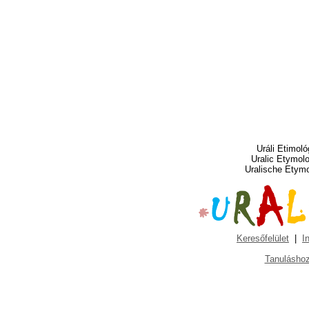
Uráli Etimoló
Uralic Etymol
Uralische Etym
Keresőfelület
|
I
Tanuláshoz