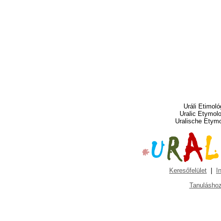
Uráli Etimoló
Uralic Etymol
Uralische Etym
Keresőfelület
|
I
Tanuláshoz