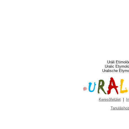
Uráli Etimoló
Uralic Etymol
Uralische Etym
Keresőfelület
|
I
Tanuláshoz