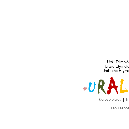
Uráli Etimoló
Uralic Etymol
Uralische Etym
Keresőfelület
|
I
Tanuláshoz