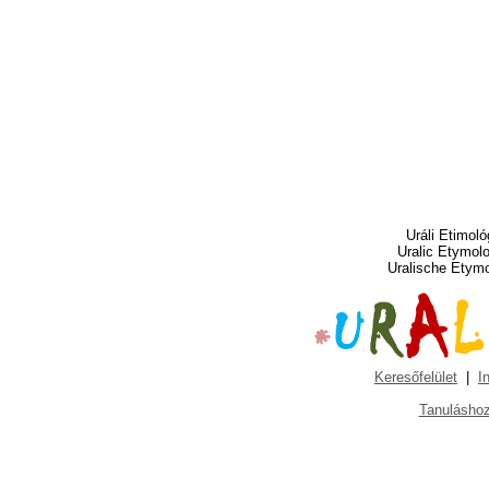
Uráli Etimoló
Uralic Etymol
Uralische Etym
Keresőfelület
|
I
Tanuláshoz