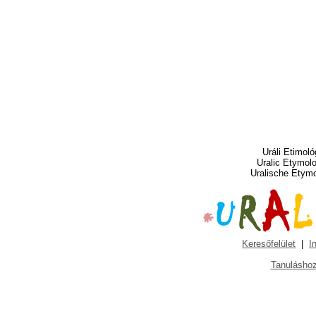
Uráli Etimoló
Uralic Etymol
Uralische Etym
Keresőfelület
|
I
Tanuláshoz