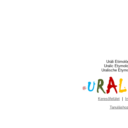
Uráli Etimoló
Uralic Etymol
Uralische Etym
Keresőfelület
|
I
Tanuláshoz