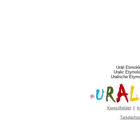
Uráli Etimoló
Uralic Etymol
Uralische Etym
Keresőfelület
|
I
Tanuláshoz