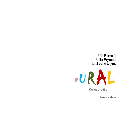
Uráli Etimoló
Uralic Etymol
Uralische Etym
Keresőfelület
|
I
Tanuláshoz