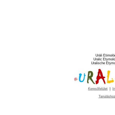
Uráli Etimoló
Uralic Etymol
Uralische Etym
Keresőfelület
|
I
Tanuláshoz