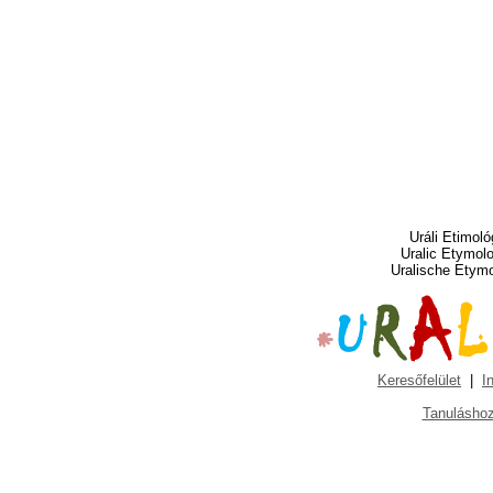
Uráli Etimoló
Uralic Etymol
Uralische Etym
Keresőfelület
|
I
Tanuláshoz