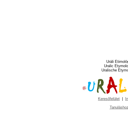
Uráli Etimoló
Uralic Etymol
Uralische Etym
Keresőfelület
|
I
Tanuláshoz