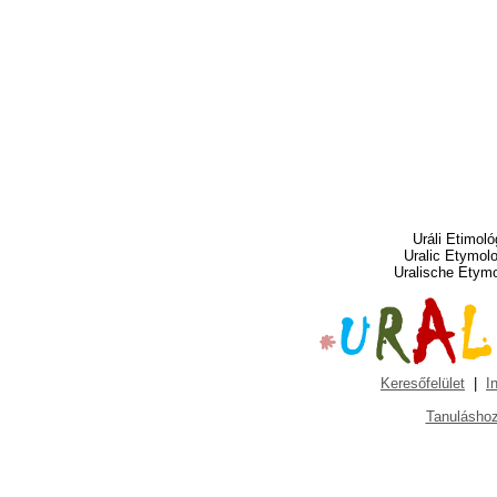
Uráli Etimoló
Uralic Etymol
Uralische Etym
Keresőfelület
|
I
Tanuláshoz