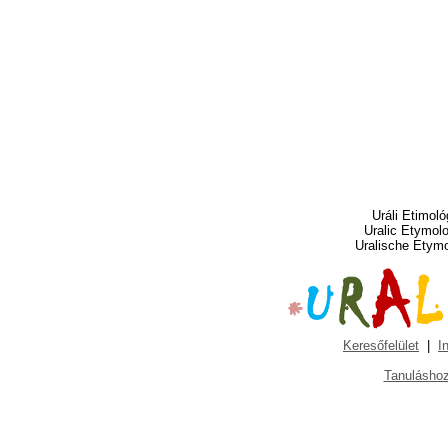
Uráli Etimoló
Uralic Etymol
Uralische Etym
Keresőfelület
|
I
Tanuláshoz