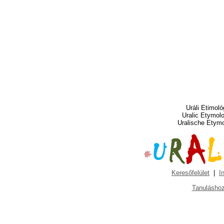
Uráli Etimoló
Uralic Etymol
Uralische Etym
Keresőfelület
|
I
Tanuláshoz