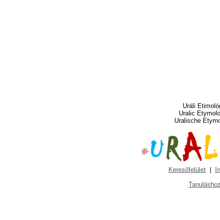
Uráli Etimoló
Uralic Etymol
Uralische Etym
Keresőfelület
|
I
Tanuláshoz