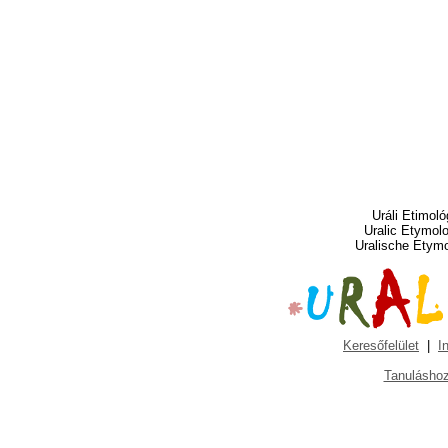
Uráli Etimoló
Uralic Etymol
Uralische Etym
Keresőfelület
|
I
Tanuláshoz