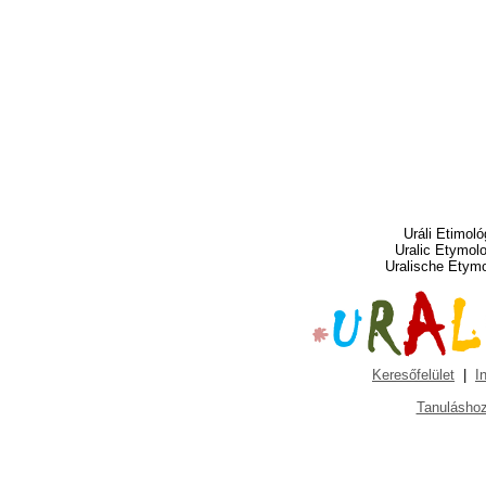
Uráli Etimoló
Uralic Etymol
Uralische Etym
Keresőfelület
|
I
Tanuláshoz