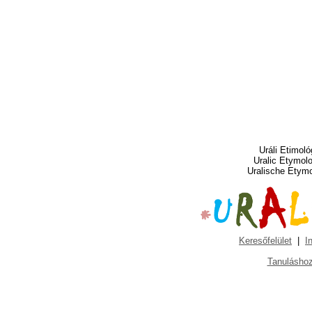
Uráli Etimoló
Uralic Etymol
Uralische Etym
Keresőfelület
|
I
Tanuláshoz