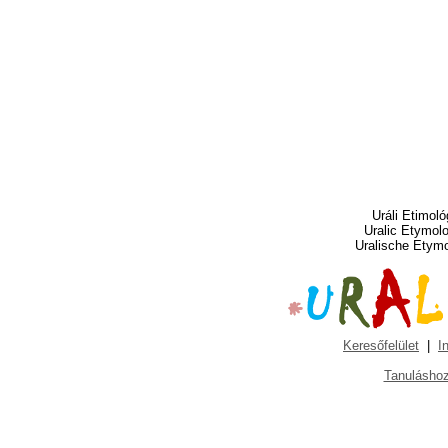
Uráli Etimoló
Uralic Etymol
Uralische Etym
Keresőfelület
|
I
Tanuláshoz