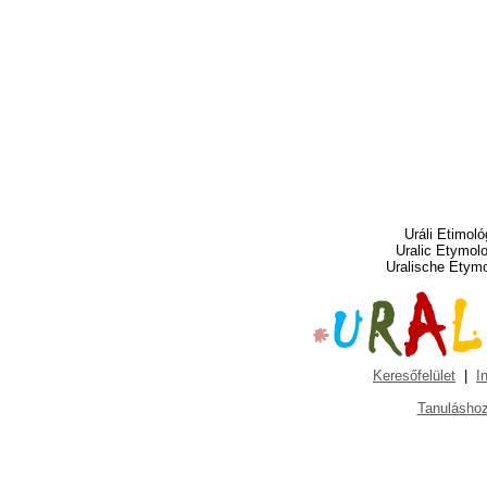
Uráli Etimoló
Uralic Etymol
Uralische Etym
Keresőfelület
|
I
Tanuláshoz