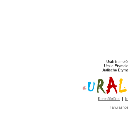
Uráli Etimoló
Uralic Etymol
Uralische Etym
Keresőfelület
|
I
Tanuláshoz