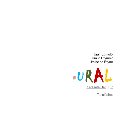
Uráli Etimoló
Uralic Etymol
Uralische Etym
Keresőfelület
|
I
Tanuláshoz