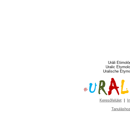
Uráli Etimoló
Uralic Etymol
Uralische Etym
Keresőfelület
|
I
Tanuláshoz