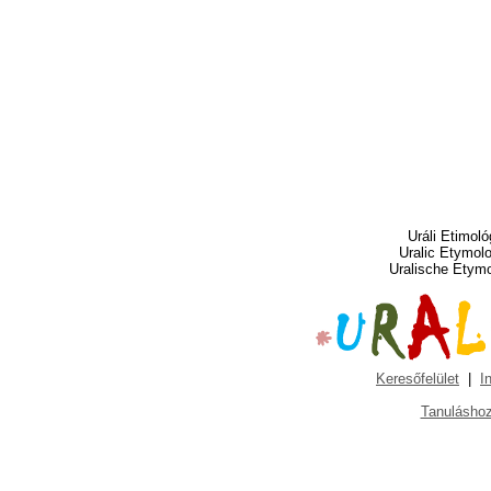
Uráli Etimoló
Uralic Etymol
Uralische Etym
Keresőfelület
|
I
Tanuláshoz