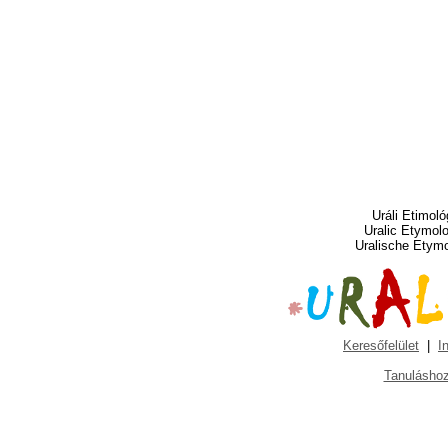
Uráli Etimoló
Uralic Etymol
Uralische Etym
Keresőfelület
|
I
Tanuláshoz