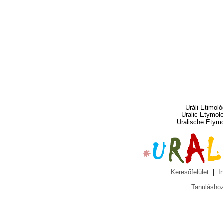
Uráli Etimoló
Uralic Etymol
Uralische Etym
Keresőfelület
|
I
Tanuláshoz