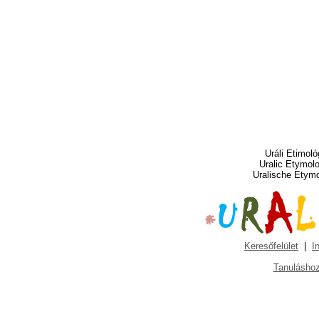
Uráli Etimoló
Uralic Etymol
Uralische Etym
Keresőfelület
|
I
Tanuláshoz