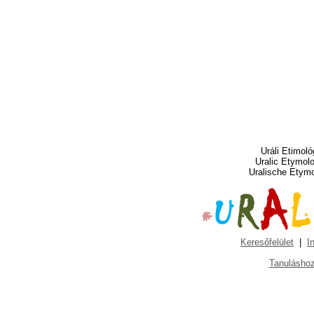
Uráli Etimoló
Uralic Etymol
Uralische Etym
Keresőfelület
|
I
Tanuláshoz