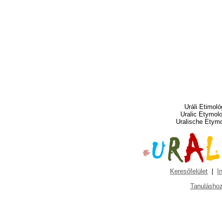
Uráli Etimoló
Uralic Etymol
Uralische Etym
Keresőfelület
|
I
Tanuláshoz