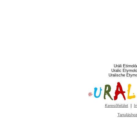
Uráli Etimoló
Uralic Etymol
Uralische Etym
Keresőfelület
|
I
Tanuláshoz