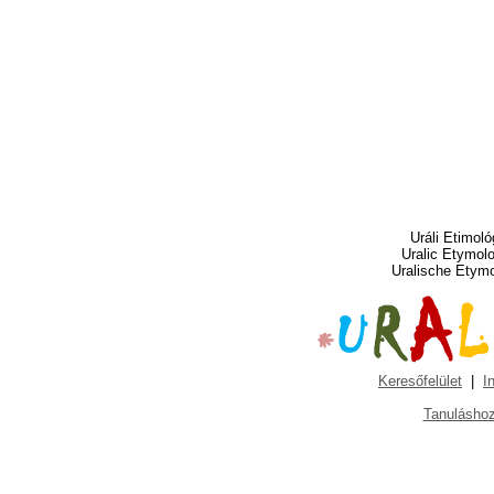
Uráli Etimoló
Uralic Etymol
Uralische Etym
Keresőfelület
|
I
Tanuláshoz