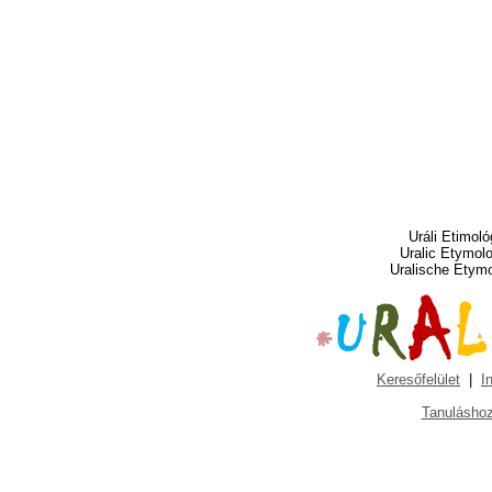
Uráli Etimoló
Uralic Etymol
Uralische Etym
Keresőfelület
|
I
Tanuláshoz