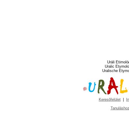
Uráli Etimoló
Uralic Etymol
Uralische Etym
Keresőfelület
|
I
Tanuláshoz