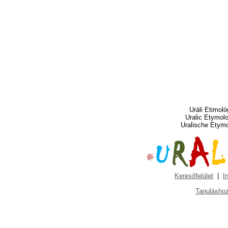
Uráli Etimoló
Uralic Etymol
Uralische Etym
Keresőfelület
|
I
Tanuláshoz