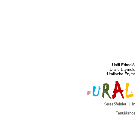
Uráli Etimoló
Uralic Etymol
Uralische Etym
Keresőfelület
|
I
Tanuláshoz