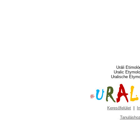
Uráli Etimoló
Uralic Etymol
Uralische Etym
Keresőfelület
|
I
Tanuláshoz